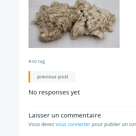
#
no tag
Navigation
previous post
de
No responses yet
l’article
Laisser un commentaire
Vous devez
vous connecter
pour publier un co