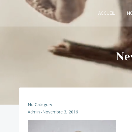
Aller
au
ACCUEIL
N
contenu
Ne
No Category
Admin
-
Novembre 3, 2016